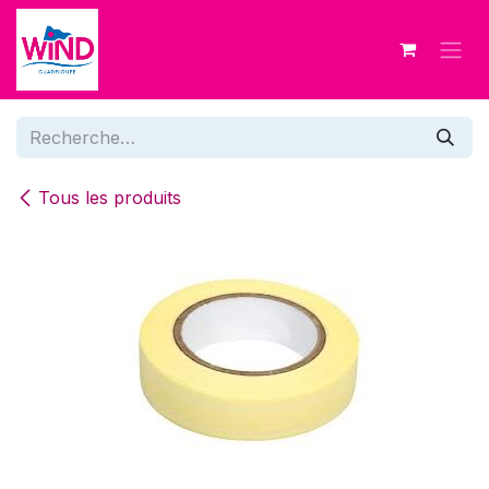
Se rendre au contenu
Tous les produits