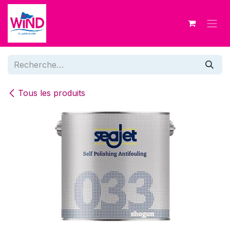
Se rendre au contenu
Tous les produits