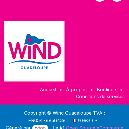
Accueil
•
À propos
•
Boutique
•
Conditions de services
Copyright © Wind Guadeloupe TVA :
FR05478856438
Français
Généré par
- Le #1
Open Source eCommerce