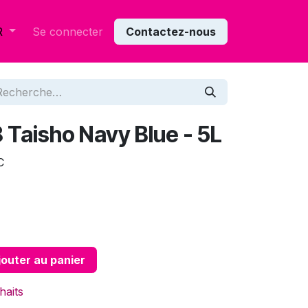
Se connecter
Contactez-nous
R
 Taisho Navy Blue - 5L
C
outer au panier
haits