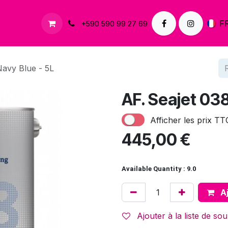
À propos
Contactez-nous
F
+590 590 99 27 69
Navy Blue - 5L
AF. Seajet 038
Afficher les prix TT
445,00
€
Available Quantity : 9.0
Aj
Ajouter à la liste de sou