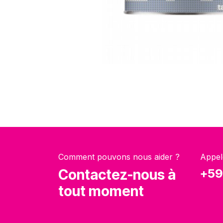
Comment pouvons nous aider ?
Appel
Contactez-nous à
+59
tout moment