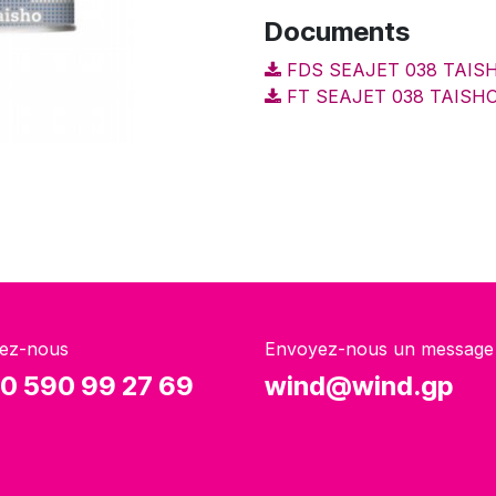
Documents
FDS SEAJET 038 TAISH
FT SEAJET 038 TAISHO
ez-nous
Envoyez-nous un message
0 590 99 27 69
wind@wind.gp