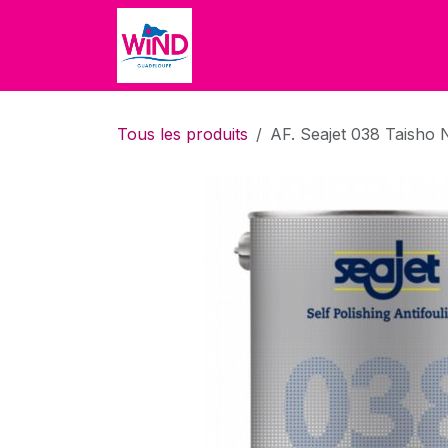
Se rendre au contenu
Accueil
Accueil
Boutique
Tous les produits
AF. Seajet 038 Taisho 