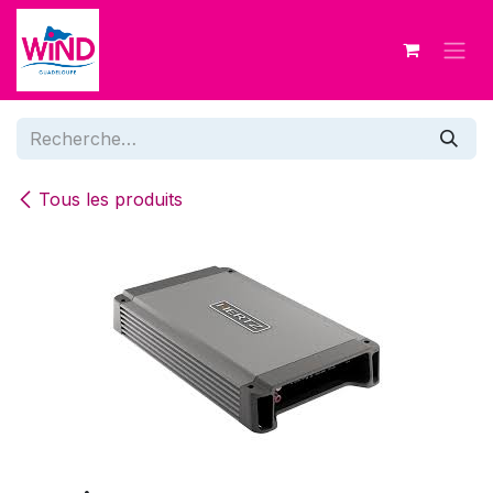
Se rendre au contenu
Tous les produits