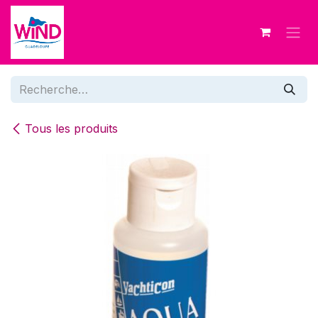
Se rendre au contenu
Tous les produits