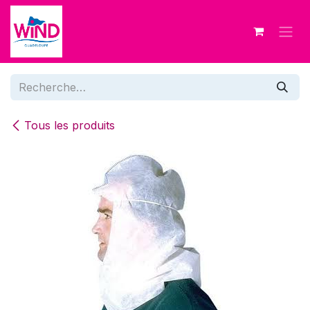
Se rendre au contenu
Tous les produits