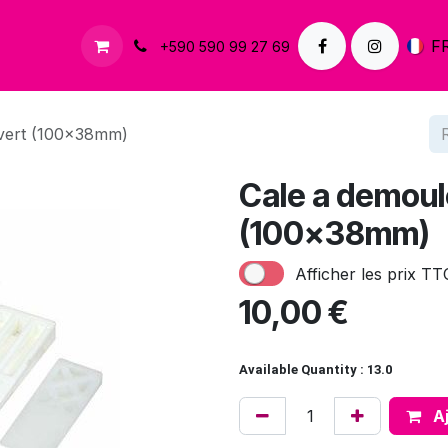
À propos
Contactez-nous
F
+590 590 99 27 69
 vert (100x38mm)
Cale a demoule
(100x38mm)
Afficher les prix TT
10,00
€
Available Quantity : 13.0
Aj