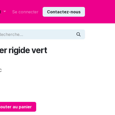
Se connecter
Contactez-nous
R
r rigide vert
C
outer au panier