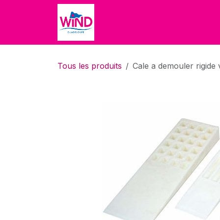
Se rendre au contenu
Accueil
Accueil
Boutique
Tous les produits
Cale a demouler rigide