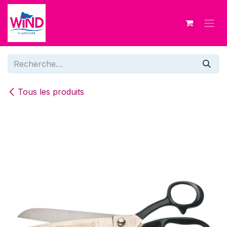
Se rendre au contenu
Tous les produits