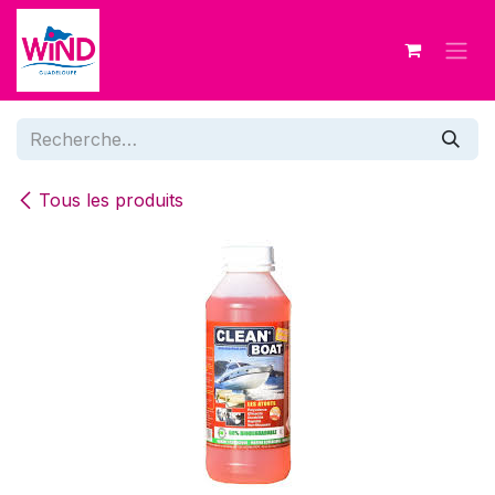
Se rendre au contenu
Tous les produits