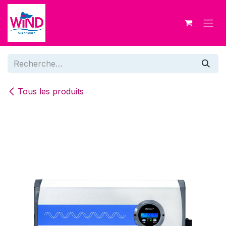
Se rendre au contenu
Tous les produits