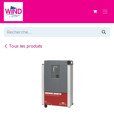
Se rendre au contenu
Tous les produits