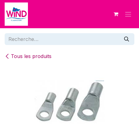
Se rendre au contenu
Tous les produits