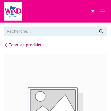
Se rendre au contenu
Tous les produits