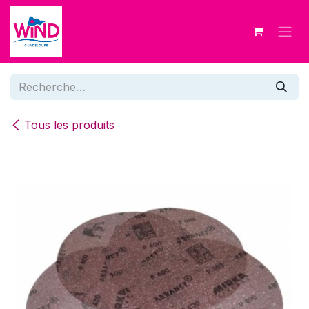
Se rendre au contenu
Tous les produits