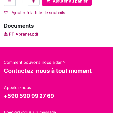
Ajouter au panier
Ajouter à la liste de souhaits
Documents
FT Abranet.pdf
Comment pouvons nous aider ?
Contactez-nous à tout moment
Appelez-nous
+590 590 99 27 69
Envoyez-nous un message