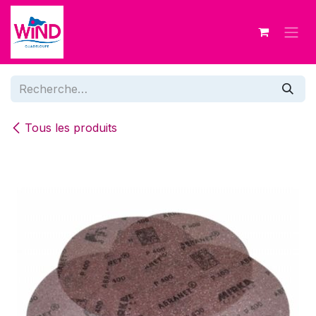
Se rendre au contenu
Tous les produits