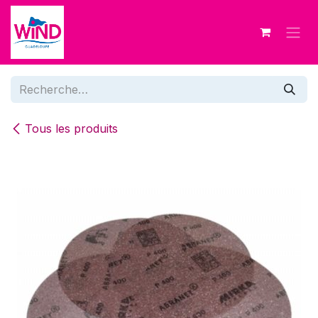
Se rendre au contenu
Tous les produits