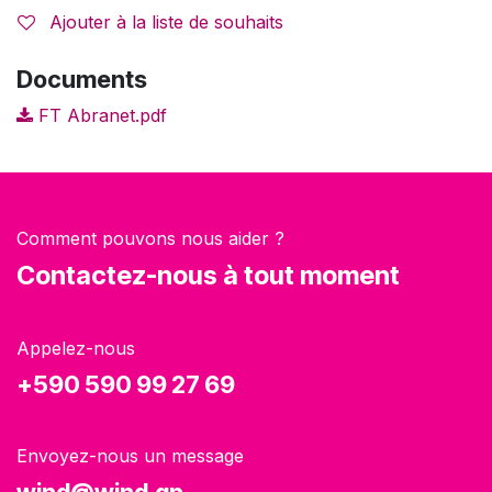
Ajouter à la liste de souhaits
Documents
FT Abranet.pdf
Comment pouvons nous aider ?
Contactez-nous à tout moment
Appelez-nous
+590 590 99 27 69
Envoyez-nous un message