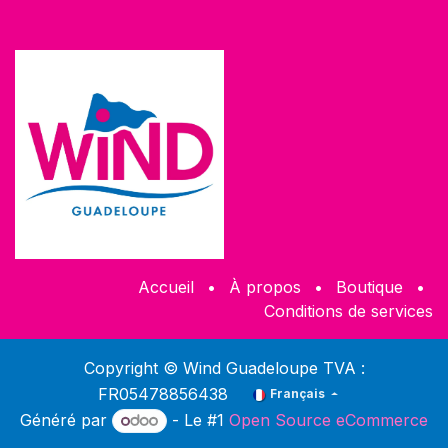
Accueil
•
À propos
•
Boutique
•
Conditions de services
Copyright © Wind Guadeloupe TVA :
FR05478856438
Français
Généré par
- Le #1
Open Source eCommerce