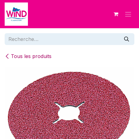
Se rendre au contenu
Tous les produits