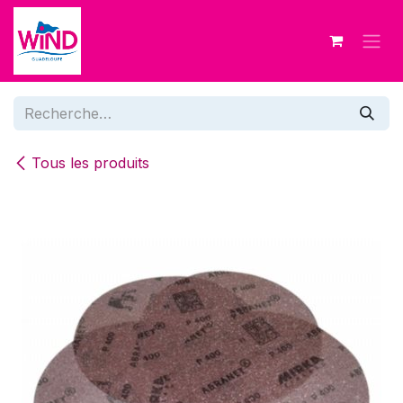
Se rendre au contenu
Tous les produits