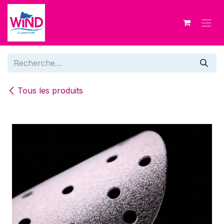
Se rendre au contenu
Tous les produits