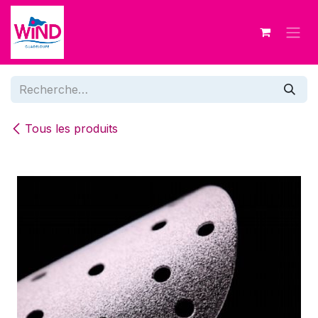
Se rendre au contenu
Tous les produits