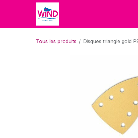
Se rendre au contenu
Accueil
Accueil
Boutique
Tous les produits
Disques triangle gold P