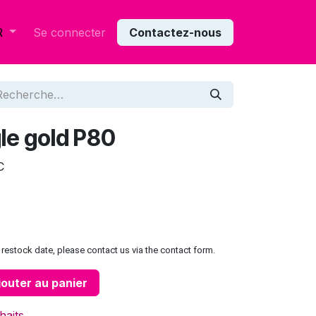
Se connecter
Contactez-nous
R
le gold P80
C
restock date, please contact us via the contact form.
outer au panier
haits