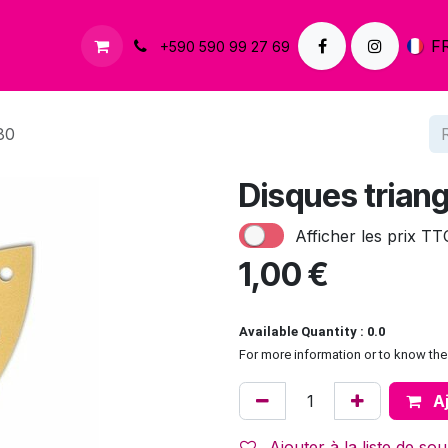
À propos
Contactez-nous
F
+590 590 99 27 69
80
Disques triang
Afficher les prix TT
1,00
€
Available Quantity : 0.0
For more information or to know the 
Aj
Ajouter à la liste de sou