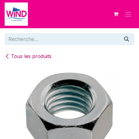
Se rendre au contenu
Tous les produits