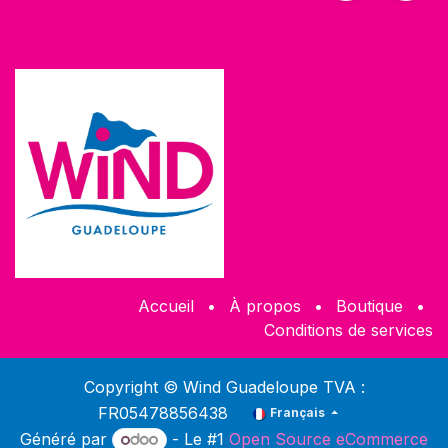
Accueil
•
À propos
•
Boutique
•
Conditions de services
Copyright © Wind Guadeloupe TVA :
FR05478856438
Français
Généré par
- Le #1
Open Source eCommerce