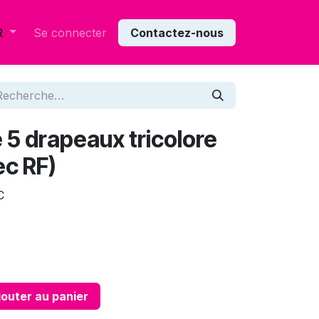
Se connecter
Contactez-nous
R
 5 drapeaux tricolore
c RF)
C
outer au panier