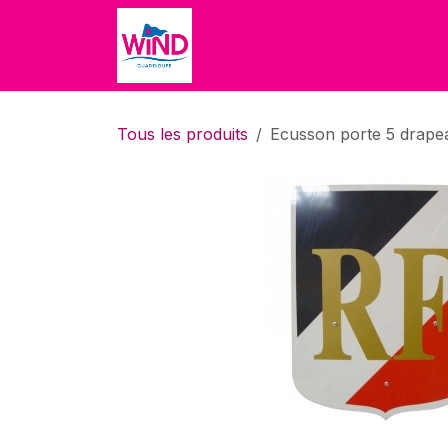
Se rendre au contenu
Accueil
Accueil
Boutique
Tous les produits
Ecusson porte 5 drape