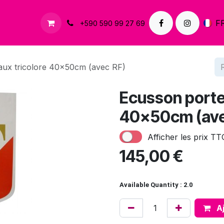
À propos
Contactez-nous
F
+590 590 99 27 69
aux tricolore 40x50cm (avec RF)
Ecusson porte
40x50cm (ave
Afficher les prix TT
145,00
€
Available Quantity : 2.0
Aj