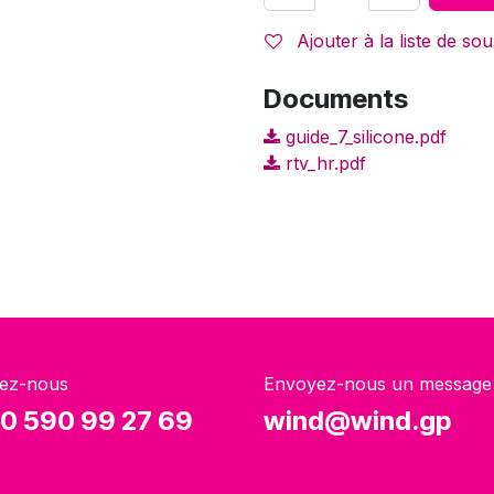
Ajouter à la liste de sou
Documents
guide_7_silicone.pdf
rtv_hr.pdf
ez-nous
Envoyez-nous un message
0 590 99 27 69
wind@wind.gp