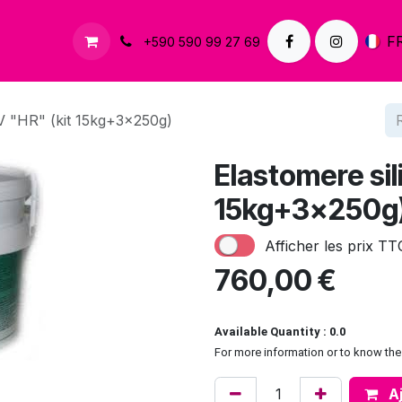
À propos
Contactez-nous
F
+590 590 99 27 69
V "HR" (kit 15kg+3x250g)
Elastomere sil
15kg+3x250g
Afficher les prix TT
760,00
€
Available Quantity : 0.0
For more information or to know the 
Aj