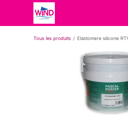
Se rendre au contenu
Accueil
Accueil
Boutique
Tous les produits
Elastomere silicone RT