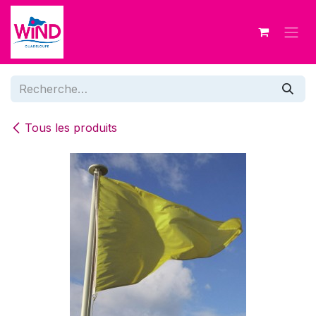
Se rendre au contenu
Tous les produits