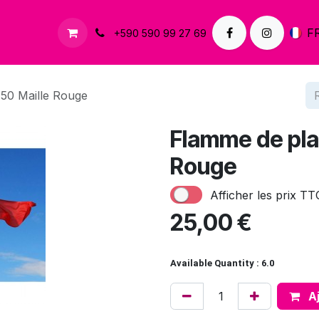
À propos
Contactez-nous
F
+590 590 99 27 69
50 Maille Rouge
Flamme de pla
Rouge
Afficher les prix TT
25,00
€
Available Quantity : 6.0
Aj