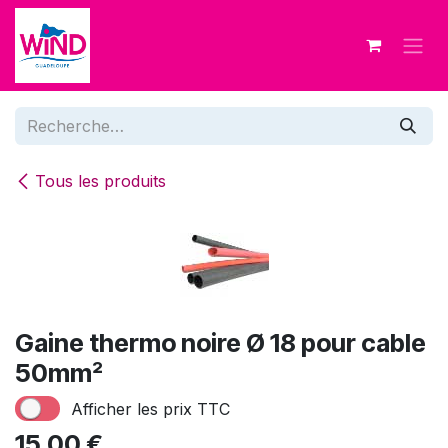
Se rendre au contenu
Tous les produits
Gaine thermo noire Ø 18 pour cable
50mm²
Afficher les prix TTC
15,00
€