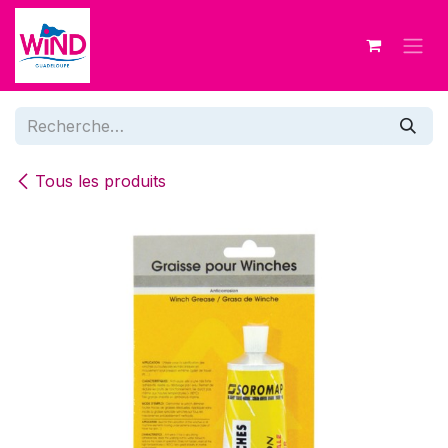
Se rendre au contenu
Tous les produits