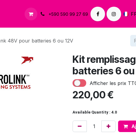
À propos
Contactez-nous
F
+590 590 99 27 69
ink 48V pour batteries 6 ou 12V
Kit remplissa
batteries 6 ou
Afficher les prix TT
220,00
€
Available Quantity : 4.0
Aj