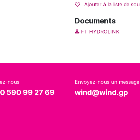
Ajouter à la liste de sou
Documents
FT HYDROLINK
ez-nous
Envoyez-nous un message
0 590 99 27 69
wind@wind.gp