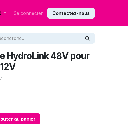
Se connecter
Contactez-nous
R
ge HydroLink 48V pour
 12V
C
outer au panier