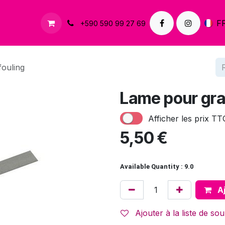
À propos
Contactez-nous
F
+590 590 99 27 69
fouling
Lame pour grat
Afficher les prix TT
5,50
€
Available Quantity : 9.0
Aj
Ajouter à la liste de sou