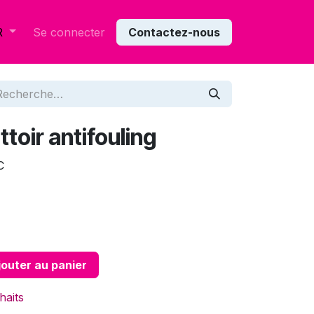
Se connecter
Contactez-nous
R
toir antifouling
C
outer au panier
haits