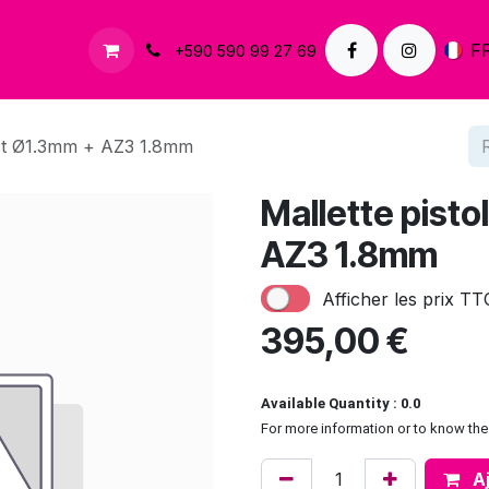
À propos
Contactez-nous
F
+590 590 99 27 69
act Ø1.3mm + AZ3 1.8mm
Mallette pist
AZ3 1.8mm
Afficher les prix TT
395,00
€
Available Quantity : 0.0
For more information or to know the 
Aj