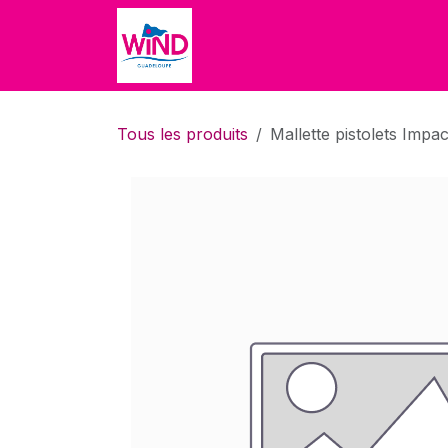
Se rendre au contenu
Accueil
Accueil
Boutique
Tous les produits
Mallette pistolets Imp