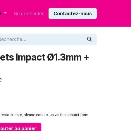
Se connecter
Contactez-nous
R
olets Impact Ø1.3mm +
C
restock date, please contact us via the contact form.
outer au panier