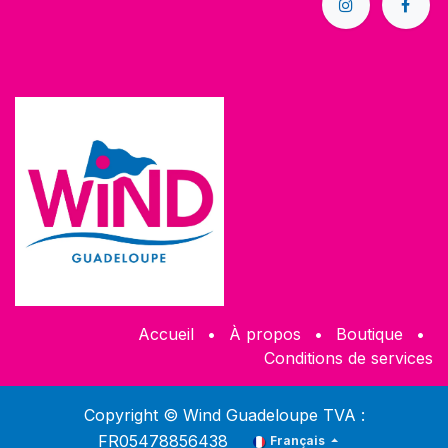
Accueil
•
À propos
•
Boutique
•
Conditions de services
Copyright © Wind Guadeloupe TVA :
FR05478856438
Français