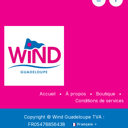
Accueil
•
À propos
•
Boutique
•
Conditions de services
Copyright © Wind Guadeloupe TVA :
FR05478856438
Français