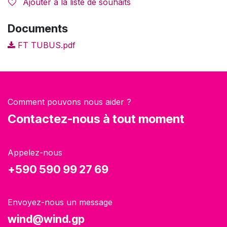
Ajouter à la liste de souhaits
Documents
FT TUBUS.pdf
Comment pouvons nous aider ?
Contactez-nous à tout moment
Appelez-nous
+590 590 99 27 69
Envoyez-nous un message
wind@wind.gp