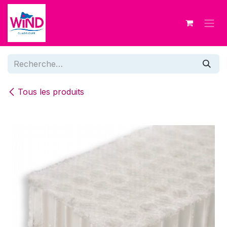
Se rendre au contenu
Tous les produits