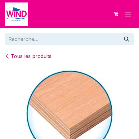
Se rendre au contenu
Tous les produits