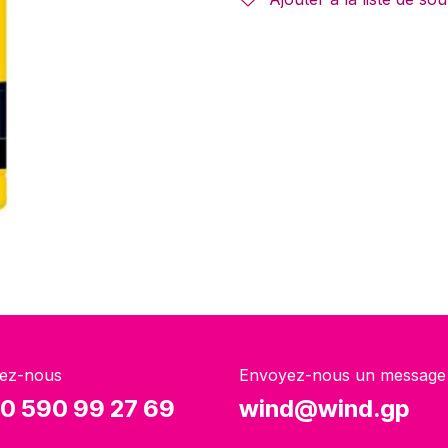
ez-nous
Envoyez-nous un message
0 590 99 27 69
wind@wind.gp