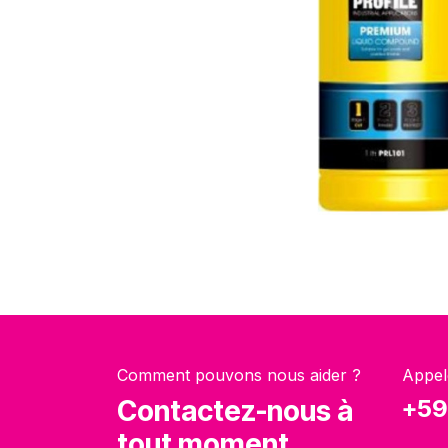
Comment pouvons nous aider ?
Appel
Contactez-nous à
+59
tout moment