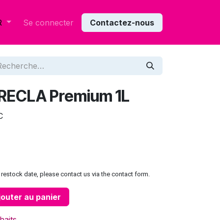
Se connecter
Contactez-nous
R
FARECLA Premium 1L
C
restock date, please contact us via the contact form.
outer au panier
haits