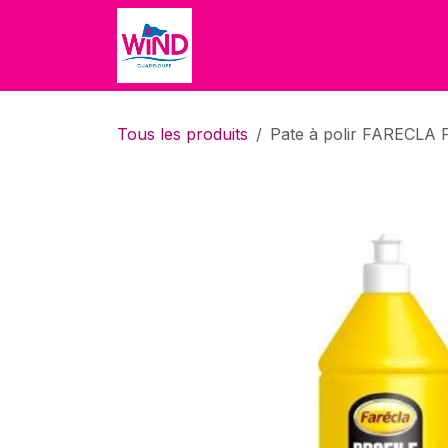
Se rendre au contenu
Accueil
Accueil
Boutique
Tous les produits
Pate à polir FARECLA 