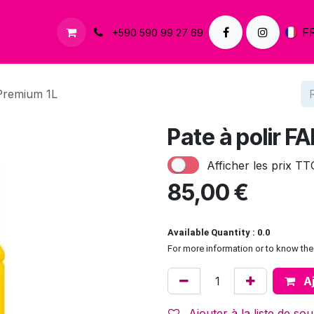
À propos
Contactez-nous
F
+590 590 99 27 69
Premium 1L
Pate à polir 
Afficher les prix TT
85,00
€
Available Quantity : 0.0
For more information or to know the 
Aj
Ajouter à la liste de sou