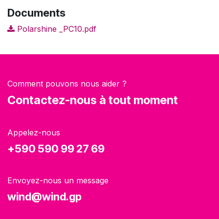
Documents
Polarshine _PC10.pdf
Comment pouvons nous aider ?
Contactez-nous à tout moment
Appelez-nous
+590 590 99 27 69
Envoyez-nous un message
wind@wind.gp