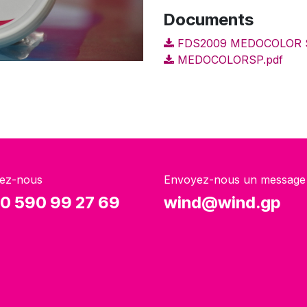
Documents
FDS2009 MEDOCOLOR SP
MEDOCOLORSP.pdf
ez-nous
Envoyez-nous un message
0 590 99 27 69
wind@wind.gp