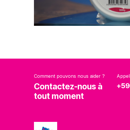
Comment pouvons nous aider ?
Appel
Contactez-nous à
+59
tout moment