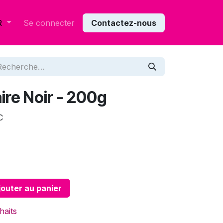
Se connecter
Contactez-nous
R
ire Noir - 200g
C
outer au panier
haits