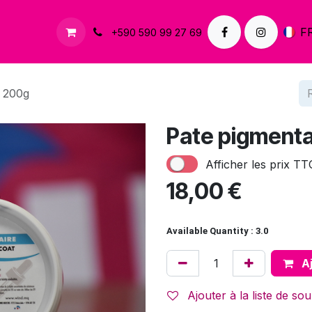
À propos
Contactez-nous
F
+590 590 99 27 69
- 200g
Pate pigmenta
Afficher les prix TT
18,00
€
Available Quantity : 3.0
Aj
Ajouter à la liste de sou