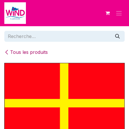
Se rendre au contenu
Tous les produits