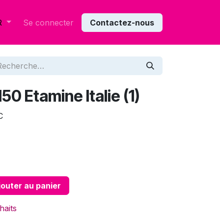
Se connecter
Contactez-nous
R
50 Etamine Italie (1)
C
outer au panier
haits