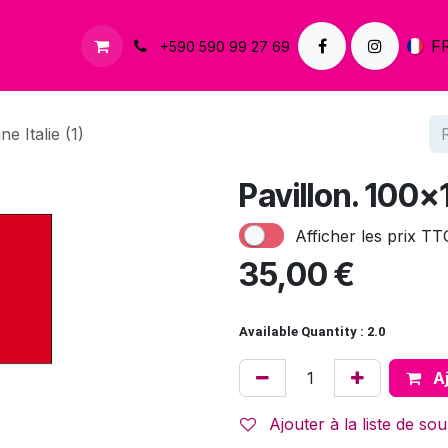
À propos
Contactez-nous
F
+590 590 99 27 69
e Italie (1)
Pavillon. 100x1
Afficher les prix TT
35,00
€
Available Quantity : 2.0
Aj
Ajouter à la liste de sou