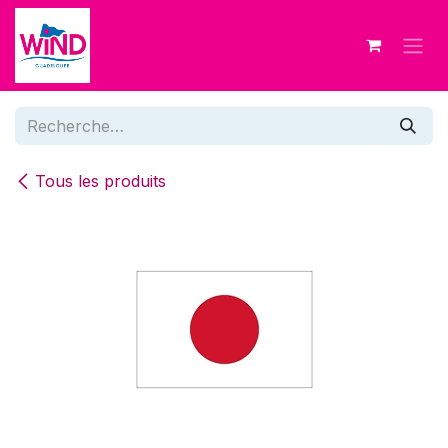
Se rendre au contenu
Tous les produits