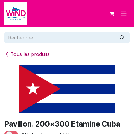
Se rendre au contenu
Tous les produits
Pavillon. 200x300 Etamine Cuba