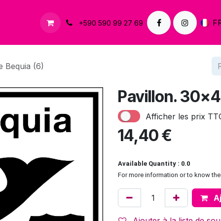
À propos
Contactez-nous
F
+590 590 99 27 69
e Bequia (6)
Pavillon. 30x4
Afficher les prix TT
14,40
€
Available Quantity : 0.0
For more information or to know the 
Aj
Ajouter à la liste de sou