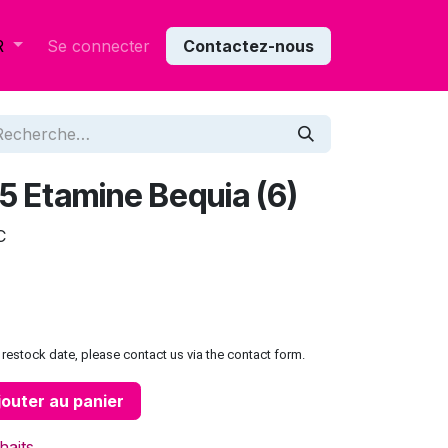
Se connecter
Contactez-nous
R
5 Etamine Bequia (6)
C
restock date, please contact us via the contact form.
outer au panier
haits