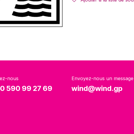
ez-nous
Envoyez-nous un message
0 590 99 27 69
wind@wind.gp