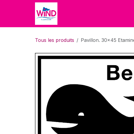
Se rendre au contenu
Accueil
Accueil
Boutique
Tous les produits
Pavillon. 30x45 Etamin