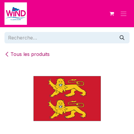
Se rendre au contenu
Tous les produits