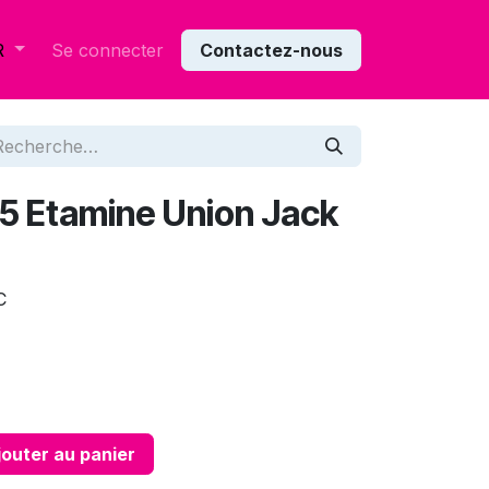
Se connecter
Contactez-nous
R
45 Etamine Union Jack
C
outer au panier