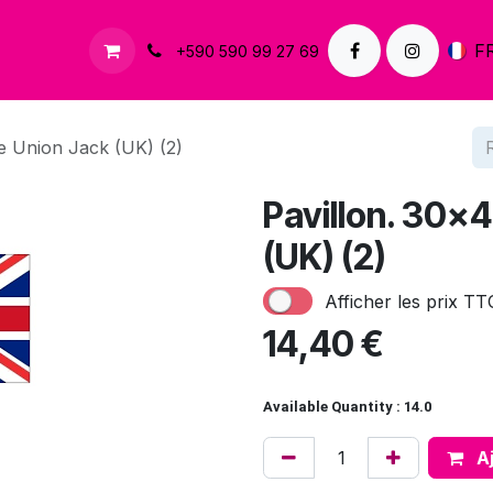
À propos
Contactez-nous
F
+590 590 99 27 69
e Union Jack (UK) (2)
Pavillon. 30x
(UK) (2)
Afficher les prix TT
14,40
€
Available Quantity : 14.0
Aj