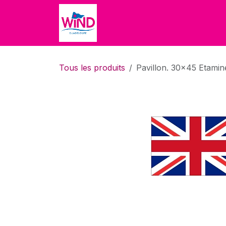
Se rendre au contenu
Accueil
Accueil
Boutique
Tous les produits
Pavillon. 30x45 Etamin