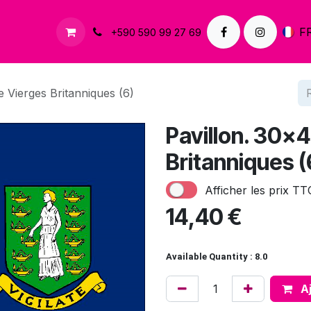
À propos
Contactez-nous
F
+590 590 99 27 69
 Vierges Britanniques (6)
Pavillon. 30x
Britanniques (
Afficher les prix TT
14,40
€
Available Quantity : 8.0
Aj