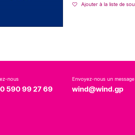
Ajouter à la liste de sou
ez-nous
Envoyez-nous un message
0 590 99 27 69
wind@wind.gp