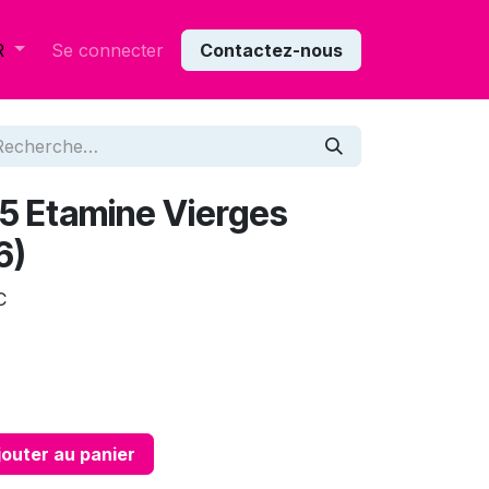
Se connecter
Contactez-nous
R
45 Etamine Vierges
6)
C
outer au panier