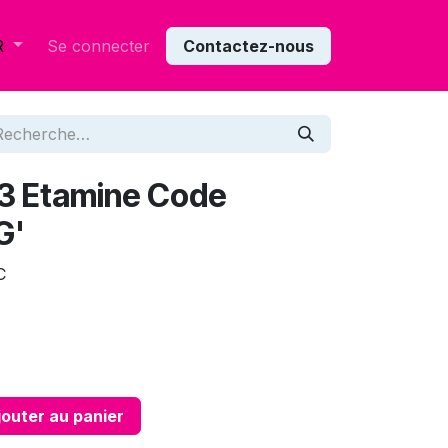
Se connecter
Contactez-nous
R
73 Etamine Code
G'
C
outer au panier