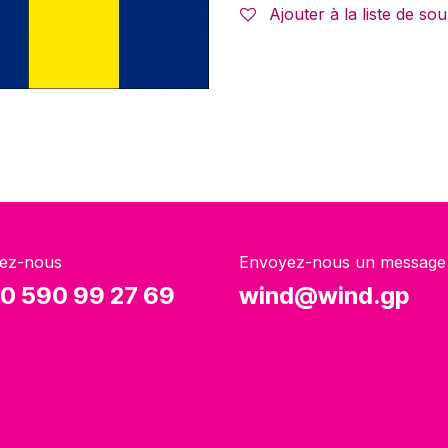
Ajouter à la liste de sou
ez-nous
Envoyez-nous un message
0 590 99 27 69
wind@wind.gp