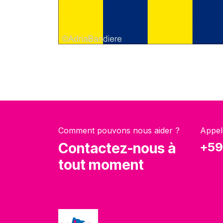
Comment pouvons nous aider ?
Appel
Contactez-nous à
+59
tout moment