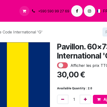
À propos
Contactez-nous
F
+590 590 99 27 69
 Code International 'G'
Pavillon. 60x
International '
Afficher les prix TT
30,00
€
Available Quantity : 2.0
Aj