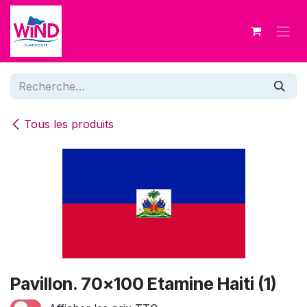
Se rendre au contenu
Tous les produits
Pavillon. 70x100 Etamine Haiti (1)