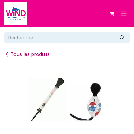
Se rendre au contenu
Tous les produits