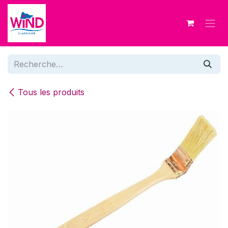
Se rendre au contenu
Tous les produits